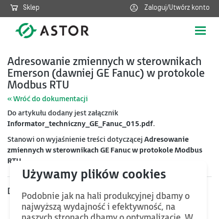
Sklep
Zaloguj/Utwórz konto
Poka
nawig
Adresowanie zmiennych w sterownikach
Emerson (dawniej GE Fanuc) w protokole
Modbus RTU
« Wróć do dokumentacji
Do artykułu dodany jest załącznik
Informator_techniczny_GE_Fanuc_015.pdf
.
Stanowi on wyjaśnienie treści dotyczącej
Adresowanie
zmiennych w sterownikach GE Fanuc w protokole Modbus
RTU
Dołączone pliki
Podobnie jak na hali produkcyjnej dbamy o
najwyższą wydajność i efektywność, na
naszych stronach dbamy o optymalizację. W