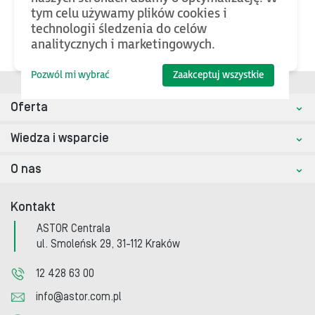
Nazwa
Akcja
tym celu używamy plików cookies i
Adresowanie zmiennych w sterownikach GE
technologii śledzenia do celów
Pobierz
Fanuc w protokole Modbus RTU
analitycznych i marketingowych.
Pozwól mi wybrać
Zaakceptuj wszystkie
Oferta
Wiedza i wsparcie
O nas
Kontakt
ASTOR Centrala
ul. Smoleńsk 29, 31-112 Kraków
12 428 63 00
info@astor.com.pl