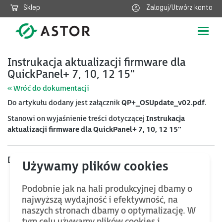
Sklep
Zaloguj/Utwórz konto
Poka
nawig
Instrukacja aktualizacji firmware dla
QuickPanel+ 7, 10, 12 15"
« Wróć do dokumentacji
Do artykułu dodany jest załącznik
QP+_OSUpdate_v02.pdf
.
Stanowi on wyjaśnienie treści dotyczącej
Instrukacja
aktualizacji firmware dla QuickPanel+ 7, 10, 12 15"
Dołączone pliki
Podobnie jak na hali produkcyjnej dbamy o
Nazwa
Akcja
najwyższą wydajność i efektywność, na
Instrukacja aktualizacji firmware dla
naszych stronach dbamy o optymalizację. W
Pobierz
QuickPanel+ 7, 10, 12 15"
tym celu używamy plików cookies i