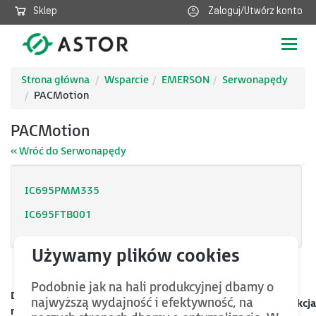
Sklep
Zaloguj/Utwórz konto
Poka
nawig
Strona główna
Wsparcie
EMERSON
Serwonapędy
PACMotion
PACMotion
« Wróć do Serwonapędy
IC695PMM335
IC695FTB001
Podobnie jak na hali produkcyjnej dbamy o
Data
najwyższą wydajność i efektywność, na
Kategoria
Nazwa
Rozmiar
Akcja
mod.