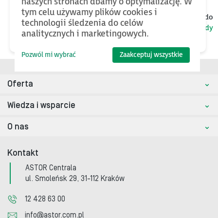
naszych stronach dbamy o optymalizację. W
tym celu używamy plików cookies i
Jeśli chcesz znaleźć więcej plików oraz bazy wiedzy, wróć do
technologii śledzenia do celów
kategorii nadrzędnej
Serwonapędy
analitycznych i marketingowych.
Pozwól mi wybrać
Zaakceptuj wszystkie
Oferta
Wiedza i wsparcie
O nas
Kontakt
ASTOR Centrala
ul. Smoleńsk 29, 31-112 Kraków
12 428 63 00
info@astor.com.pl