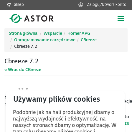
Sklep
Zaloguj/Utwórz konto
Poka
nawig
Strona główna
Wsparcie
Horner APG
Oprogramowanie narzędziowe
CBreeze
Cbreeze 7.2
Cbreeze 7.2
« Wróć do CBreeze
Data
Kategoria
Nazwa
Rozmiar
Akcja
mod.
Podobnie jak na hali produkcyjnej dbamy o
Jeśli chcesz znaleźć więcej plików oraz bazy wiedzy, wróć do
najwyższą wydajność i efektywność, na
kategorii nadrzędnej
CBreeze
naszych stronach dbamy o optymalizację. W
tym celu używamy plików cookies i