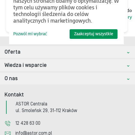
naszych stronach dbamy o optymalizację. W
tym celu używamy plików cookies i
Jeśli chcesz znaleźć więcej plików oraz bazy wiedzy, wróć do
technologii śledzenia do celów
kategorii nadrzędnej
Kontrolery
analitycznych i marketingowych.
Pozwól mi wybrać
Zaakceptuj wszystkie
Oferta
Wiedza i wsparcie
O nas
Kontakt
ASTOR Centrala
ul. Smoleńsk 29, 31-112 Kraków
12 428 63 00
info@astor.com.pl