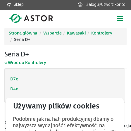
Sklep
Zaloguj/Utwórz konto
Poka
nawig
Strona główna
Wsparcie
Kawasaki
Kontrolery
Seria D+
Seria D+
« Wróć do Kontrolery
D7x
D4x
Podobnie jak na hali produkcyjnej dbamy o
Data
najwyższą wydajność i efektywność, na
Kategoria
Nazwa
Rozmiar
Akcja
mod.