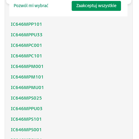
IC646MPPU01
Pozwól mi wybrać
Zaakceptuj wszystkie
IC646MPPU11
IC646MPP101
IC646MPPU33
IC646MPC001
IC646MPC101
IC646MPM001
IC646MPM101
IC646MPMU01
IC646MPS025
IC646MPPU03
IC646MPS101
IC646MPS001