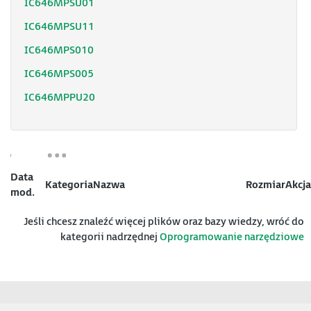
IC646MPSU01
IC646MPSU11
IC646MPS010
IC646MPS005
IC646MPPU20
Data
Kategoria
Nazwa
Rozmiar
Akcja
mod.
Jeśli chcesz znaleźć więcej plików oraz bazy wiedzy, wróć do
kategorii nadrzędnej
Oprogramowanie narzędziowe