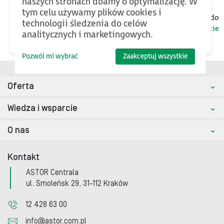
naszych stronach dbamy o optymalizację. W
tym celu używamy plików cookies i
Jeśli chcesz znaleźć więcej plików oraz bazy wiedzy, wróć do
technologii śledzenia do celów
kategorii nadrzędnej
Panele operatorskie
analitycznych i marketingowych.
Pozwól mi wybrać
Zaakceptuj wszystkie
Oferta
Wiedza i wsparcie
O nas
Kontakt
ASTOR Centrala
ul. Smoleńsk 29, 31-112 Kraków
12 428 63 00
info@astor.com.pl