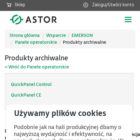
Sklep
Zaloguj/Utwórz konto
Poka
nawig
Strona główna
Wsparcie
EMERSON
Panele operatorskie
Produkty archiwalne
Produkty archiwalne
« Wróć do Panele operatorskie
QuickPanel Control
QuickPanel CE
Podobnie jak na hali produkcyjnej dbamy o
Data
najwyższą wydajność i efektywność, na
Kategoria
Nazwa
Rozmiar
Akcja
mod.