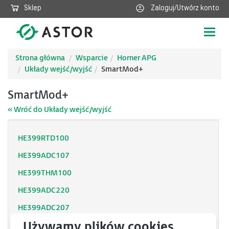
Sklep
Zaloguj/Utwórz konto
Poka
nawig
Strona główna
Wsparcie
Horner APG
Układy wejść/wyjść
SmartMod+
SmartMod+
« Wróć do Układy wejść/wyjść
HE399RTD100
HE399ADC107
HE399THM100
HE399ADC220
HE399ADC207
HE399THM200