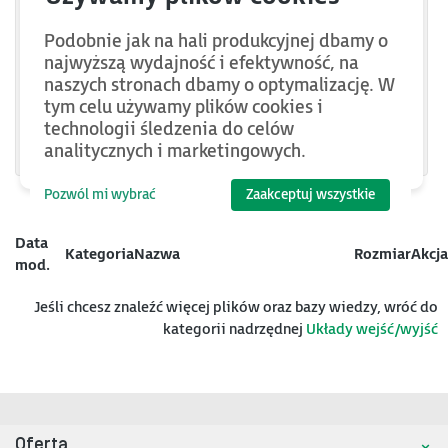
HE399RTD200
Podobnie jak na hali produkcyjnej dbamy o
HE399DAC200
najwyższą wydajność i efektywność, na
naszych stronach dbamy o optymalizację. W
HE399DIQ522
tym celu używamy plików cookies i
technologii śledzenia do celów
HE399DIM610
analitycznych i marketingowych.
Pozwól mi wybrać
Zaakceptuj wszystkie
Data
Kategoria
Nazwa
Rozmiar
Akcja
mod.
Jeśli chcesz znaleźć więcej plików oraz bazy wiedzy, wróć do
kategorii nadrzędnej
Układy wejść/wyjść
Oferta