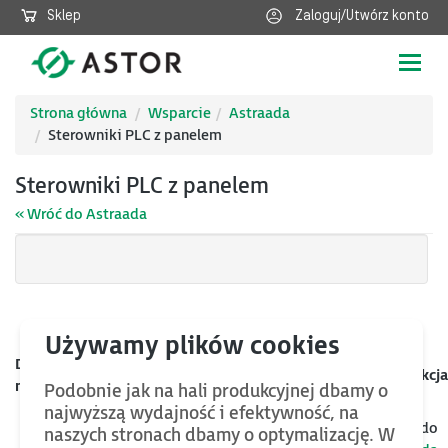
Sklep
Zaloguj/Utwórz konto
Poka
nawig
Strona główna
Wsparcie
Astraada
Sterowniki PLC z panelem
Sterowniki PLC z panelem
« Wróć do Astraada
Data
Kategoria
Nazwa
Rozmiar
Akcja
mod.
Podobnie jak na hali produkcyjnej dbamy o
najwyższą wydajność i efektywność, na
Jeśli chcesz znaleźć więcej plików oraz bazy wiedzy, wróć do
naszych stronach dbamy o optymalizację. W