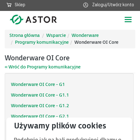
Sklep
Zaloguj/Utwórz konto
Poka
nawig
Strona główna
Wsparcie
Wonderware
Programy komunikacyjne
Wonderware OI Core
Wonderware OI Core
« Wróć do Programy komunikacyjne
Wonderware OI Core - G1
Wonderware OI Core - G1.1
Wonderware OI Core - G1.2
Wonderware OI Core - G2.1
Wonderware OI Core - G2.2
Wonderware OI Core - G3.0