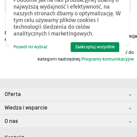
Podobnie jak na hali produkcyjnej dbamy o
najwyższą wydajność i efektywność, na
naszych stronach dbamy o optymalizację. W
tym celu używamy plików cookies i
technologii śledzenia do celów
Data
analitycznych i marketingowych.
Kategoria
Nazwa
Rozmiar
Akcja
mod.
Pozwól mi wybrać
Zaakceptuj wszystkie
Jeśli chcesz znaleźć więcej plików oraz bazy wiedzy, wróć do
kategorii nadrzędnej
Programy komunikacyjne
Oferta
Wiedza i wsparcie
O nas