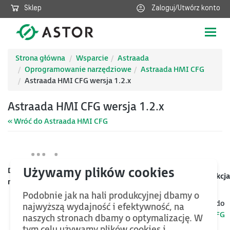
Sklep
Zaloguj/Utwórz konto
Poka
nawig
Strona główna
Wsparcie
Astraada
Oprogramowanie narzędziowe
Astraada HMI CFG
Astraada HMI CFG wersja 1.2.x
Astraada HMI CFG wersja 1.2.x
« Wróć do Astraada HMI CFG
Data
Kategoria
Nazwa
Rozmiar
Akcja
mod.
Podobnie jak na hali produkcyjnej dbamy o
Jeśli chcesz znaleźć więcej plików oraz bazy wiedzy, wróć do
najwyższą wydajność i efektywność, na
kategorii nadrzędnej
Astraada HMI CFG
naszych stronach dbamy o optymalizację. W
tym celu używamy plików cookies i