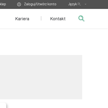
klep
Zaloguj/Utwórz konto
Język
PL
Kariera
Kontakt