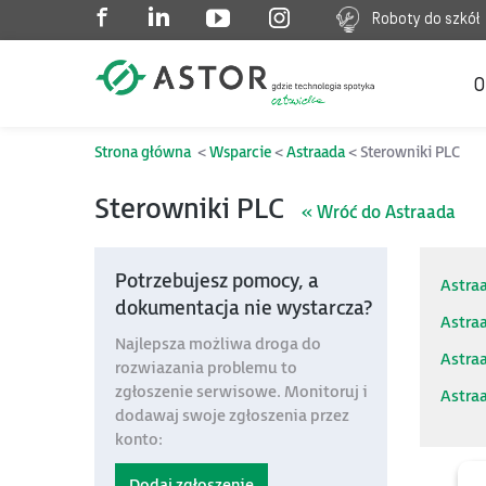
Roboty do szkół
O
Strona główna
Wsparcie
Astraada
Sterowniki PLC
Sterowniki PLC
« Wróć do Astraada
Potrzebujesz pomocy, a
Astra
dokumentacja nie wystarcza?
Astra
Najlepsza możliwa droga do
Astra
rozwiazania problemu to
zgłoszenie serwisowe. Monitoruj i
Astra
dodawaj swoje zgłoszenia przez
konto:
Dodaj zgłoszenie