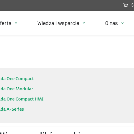
S
ferta
Wiedza i wsparcie
O nas
ada One Compact
ada One Modular
ada One Compact HMI
ada A-Series