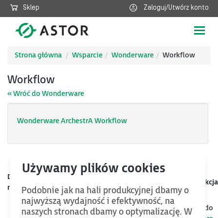
Sklep
Zaloguj/Utwórz konto
Poka
nawig
Strona główna
Wsparcie
Wonderware
Workflow
Workflow
« Wróć do Wonderware
Wonderware ArchestrA Workflow
Data
Kategoria
Nazwa
Rozmiar
Akcja
mod.
Podobnie jak na hali produkcyjnej dbamy o
najwyższą wydajność i efektywność, na
Jeśli chcesz znaleźć więcej plików oraz bazy wiedzy, wróć do
naszych stronach dbamy o optymalizację. W