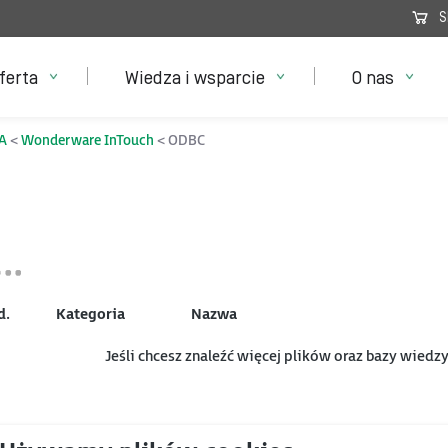
S
ferta
Wiedza i wsparcie
O nas
A
Wonderware InTouch
ODBC
d.
Kategoria
Nazwa
Jeśli chcesz znaleźć więcej plików oraz bazy wiedz