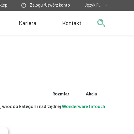
klep
Zaloguj/Utwórz konto
Język
PL
Kariera
Kontakt
Rozmiar
Akcja
y, wróć do kategorii nadrzędnej
Wonderware InTouch