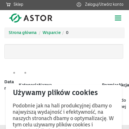
Sklep
Zaloguj/Utwórz konto
Poka
nawig
Strona główna
Wsparcie
0
Data
Kategoria
Nazwa
Rozmiar
Akcja
mod.
Jeśli chcesz znaleźć więcej plików oraz bazy wiedzy, wróć do
Podobnie jak na hali produkcyjnej dbamy o
kategorii nadrzędnej
najwyższą wydajność i efektywność, na
naszych stronach dbamy o optymalizację. W
tym celu używamy plików cookies i