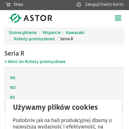
Sklep
Zaloguj/Utwórz konto
Poka
nawig
Strona główna
Wsparcie
Kawasaki
Roboty przemysłowe
Seria R
Seria R
« Wróć do Roboty przemysłowe
RA
RD
RS
Podobnie jak na hali produkcyjnej dbamy o
najwyższą wydajność i efektywność, na