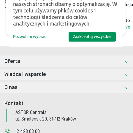
Data
naszych stronach dbamy o optymalizację. W
Kategoria
Nazwa
Rozmiar
Akcja
mod.
tym celu używamy plików cookies i
technologii śledzenia do celów
Jeśli chcesz znaleźć więcej plików oraz bazy wiedzy, wróć do
analitycznych i marketingowych.
kategorii nadrzędnej
Roboty przemysłowe
Pozwól mi wybrać
Zaakceptuj wszystkie
Oferta
Wiedza i wsparcie
O nas
Kontakt
ASTOR Centrala
ul. Smoleńsk 29, 31-112 Kraków
12 428 63 00