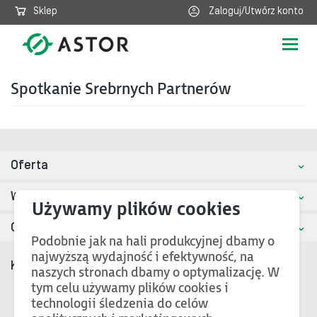
Sklep
Zaloguj/Utwórz konto
Poka
nawig
Spotkanie Srebrnych Partnerów
Oferta
Wiedza i wsparcie
O nas
Podobnie jak na hali produkcyjnej dbamy o
najwyższą wydajność i efektywność, na
Kontakt
naszych stronach dbamy o optymalizację. W
ASTOR Centrala
tym celu używamy plików cookies i
ul. Smoleńsk 29, 31-112 Kraków
technologii śledzenia do celów