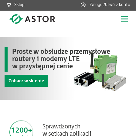
Sklep
Zaloguj/Utwórz konto
Poka
nawig
Proste w obsłudze przemysłowe
routery i modemy LTE
w przystępnej cenie​
Zobacz w sklepie
Sprawdzonych
w setkach aplikacji