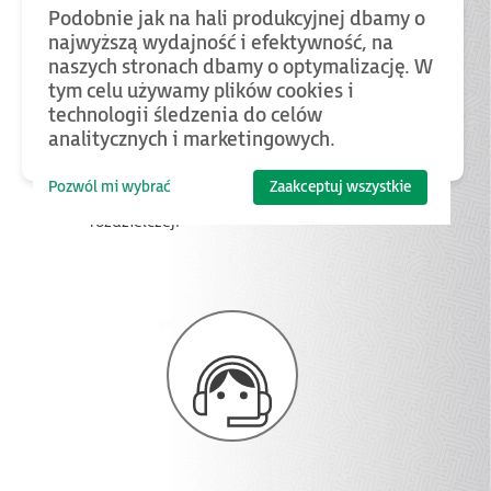
Podobnie jak na hali produkcyjnej dbamy o
najwyższą wydajność i efektywność, na
naszych stronach dbamy o optymalizację. W
Dzięki małemu rozmiarowi
tym celu używamy plików cookies i
technologii śledzenia do celów
urządzenia oraz możliwości
analitycznych i marketingowych.
montażu na szynę DIN nie
ma konieczności
Pozwól mi wybrać
Zaakceptuj wszystkie
reorganizacji w szafie
rozdzielczej. ​