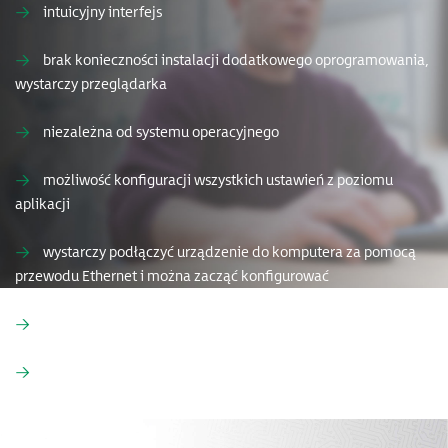
→
intuicyjny interfejs​
→
brak konieczności instalacji dodatkowego oprogramowania,
wystarczy przeglądarka
→
niezależna od systemu operacyjnego
→
możliwość konfiguracji wszystkich ustawień z poziomu
aplikacji
→
wystarczy podłączyć urządzenie do komputera za pomocą
przewodu Ethernet i można zacząć konfigurować
→
konfiguracja zabezpieczeń OpenVPN czy IPsec
→
logi systemowe