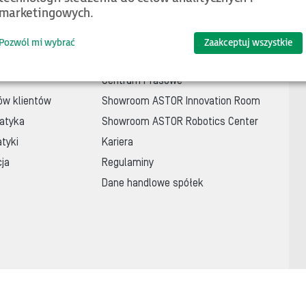
marketingowych.
sparcie
O nas
Pozwól mi wybrać
Zaakceptuj wszystkie
Poznaj nas
Centrum Prasowe
ów klientów
Showroom ASTOR Innovation Room
atyka
Showroom ASTOR Robotics Center
tyki
Kariera
cja
Regulaminy
Dane handlowe spółek