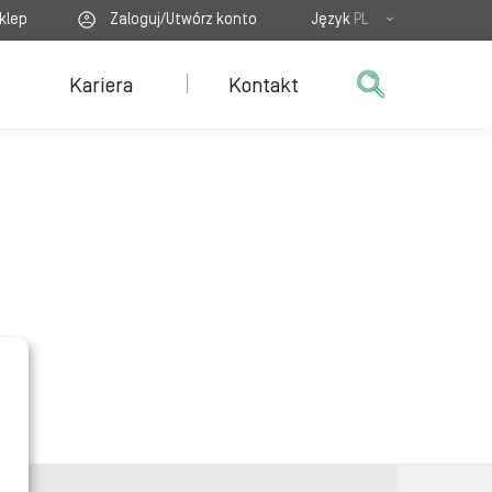
klep
Zaloguj/Utwórz konto
Język
PL
Kariera
Kontakt