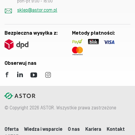
pon-pt 9:00 - 16:00
sklep@astor.com.pl
Bezpieczna wysyłka z:
Metody płatności:
Obserwuj nas
© Copyright 2026 ASTOR. Wszystkie prawa zastrzeżone
Oferta
Wiedza i wsparcie
O nas
Kariera
Kontakt