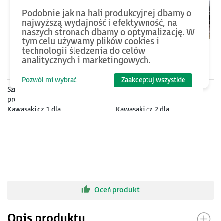
Podobnie jak na hali produkcyjnej dbamy o
najwyższą wydajność i efektywność, na
naszych stronach dbamy o optymalizację. W
tym celu używamy plików cookies i
technologii śledzenia do celów
analitycznych i marketingowych.
4750
PLN
5300
PLN
Pozwól mi wybrać
Zaakceptuj wszystkie
Szkolenie z obsługi i
Szkolenie z obsługi i
programowania robotów
programowania robotów
Kawasaki cz.1 dla
Kawasaki cz.2 dla
użytkowników
Użytkowników
Oceń produkt
Opis produktu