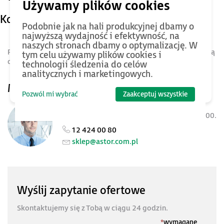
Kontakt
Podobnie jak na hali produkcyjnej dbamy o
najwyższą wydajność i efektywność, na
naszych stronach dbamy o optymalizację. W
Potrzebujesz pomocy? Skontaktuj się z nami. Z przyjemnością
tym celu używamy plików cookies i
odpowiemy na wszystkie Twoje pytania.
technologii śledzenia do celów
analitycznych i marketingowych.
Masz pytania?
Pozwól mi wybrać
Zaakceptuj wszystkie
Obsługa sklepu
Jesteśmy dostępni w dni robocze 8:00-16:00.
12 424 00 80
sklep@astor.com.pl
Wyślij zapytanie ofertowe
Skontaktujemy się z Tobą w ciągu 24 godzin.
*
wymagane