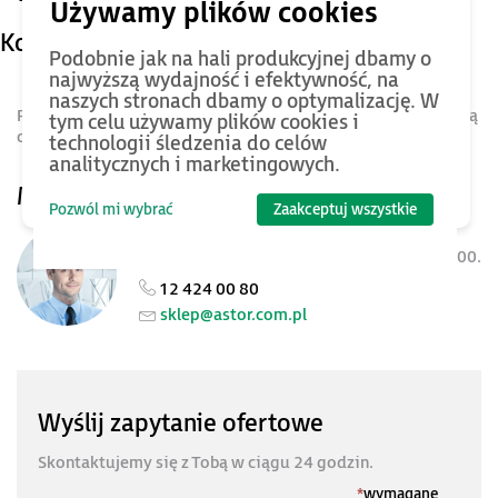
Kontakt
Podobnie jak na hali produkcyjnej dbamy o
najwyższą wydajność i efektywność, na
naszych stronach dbamy o optymalizację. W
Potrzebujesz pomocy? Skontaktuj się z nami. Z przyjemnością
tym celu używamy plików cookies i
odpowiemy na wszystkie Twoje pytania.
technologii śledzenia do celów
analitycznych i marketingowych.
Masz pytania?
Pozwól mi wybrać
Zaakceptuj wszystkie
Obsługa sklepu
Jesteśmy dostępni w dni robocze 8:00-16:00.
12 424 00 80
sklep@astor.com.pl
Wyślij zapytanie ofertowe
Skontaktujemy się z Tobą w ciągu 24 godzin.
*
wymagane