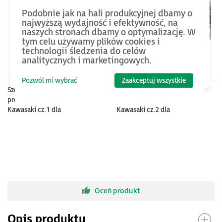
Podobnie jak na hali produkcyjnej dbamy o
najwyższą wydajność i efektywność, na
naszych stronach dbamy o optymalizację. W
tym celu używamy plików cookies i
technologii śledzenia do celów
analitycznych i marketingowych.
4750
PLN
5300
PLN
Pozwól mi wybrać
Zaakceptuj wszystkie
Szkolenie z obsługi i
Szkolenie z obsługi i
programowania robotów
programowania robotów
Kawasaki cz.1 dla
Kawasaki cz.2 dla
użytkowników
Użytkowników
Oceń produkt
Opis produktu