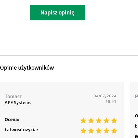
Napisz opinię
Opinie użytkowników
Tomasz
04/07/2024
P
18:31
APE Systems
O
Ocena:
Ł
Łatwość użycia:
M