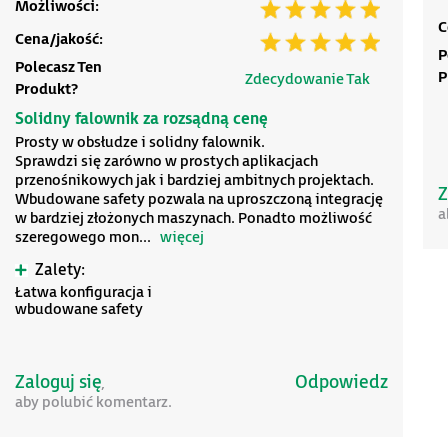
Możliwości:
C
Cena/jakość:
P
Polecasz Ten
P
Zdecydowanie Tak
Produkt?
Solidny falownik za rozsądną cenę
Prosty w obsłudze i solidny falownik.
Sprawdzi się zarówno w prostych aplikacjach
przenośnikowych jak i bardziej ambitnych projektach.
Z
Wbudowane safety pozwala na uproszczoną integrację
a
w bardziej złożonych maszynach. Ponadto możliwość
szeregowego mon
...
więcej
Zalety:
Łatwa konfiguracja i
wbudowane safety
Zaloguj się
Odpowiedz
,
aby polubić komentarz.