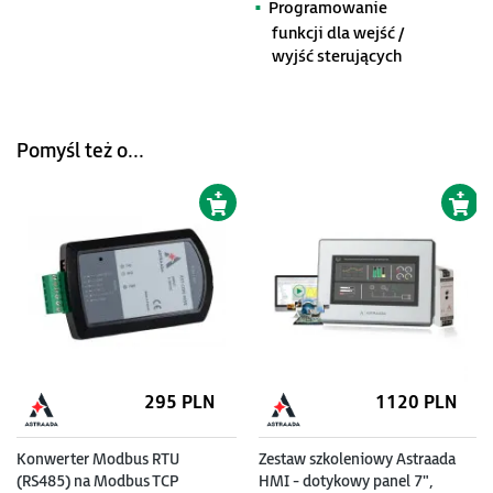
Programowanie
funkcji dla wejść /
wyjść sterujących
Pomyśl też o...
295 PLN
1120 PLN
Konwerter Modbus RTU
Zestaw szkoleniowy Astraada
(RS485) na Modbus TCP
HMI - dotykowy panel 7",