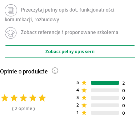
Przeczytaj pełny opis dot. funkcjonalności,
komunikacji, rozbudowy
Zobacz referencje i proponowane szkolenia
Zobacz pełny opis serii
Opinie o produkcie
5
2
4
0
3
0
2
0
2 opinie
1
0