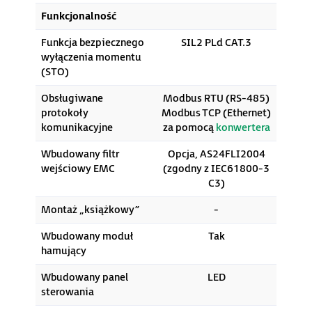
Funkcjonalność
Funkcja bezpiecznego
SIL2 PLd CAT.3
wyłączenia momentu
(STO)
Obsługiwane
Modbus RTU (RS-485)
protokoły
Modbus TCP (Ethernet)
komunikacyjne
za pomocą
konwertera
Wbudowany filtr
Opcja, AS24FLI2004
wejściowy EMC
(zgodny z IEC61800-3
C3)
Montaż „książkowy”
-
Wbudowany moduł
Tak
hamujący
Wbudowany panel
LED
sterowania