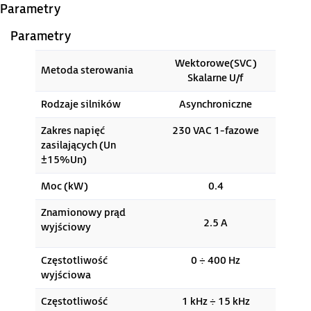
Parametry
Parametry
Wektorowe(SVC)
Metoda sterowania
Skalarne U/f
Rodzaje silników
Asynchroniczne
Zakres napięć
230 VAC 1-fazowe
zasilających (Un
±15%Un)
Moc (kW)
0.4
Znamionowy prąd
2.5 A
wyjściowy
Częstotliwość
0 ÷ 400 Hz
wyjściowa
Częstotliwość
1 kHz ÷ 15 kHz