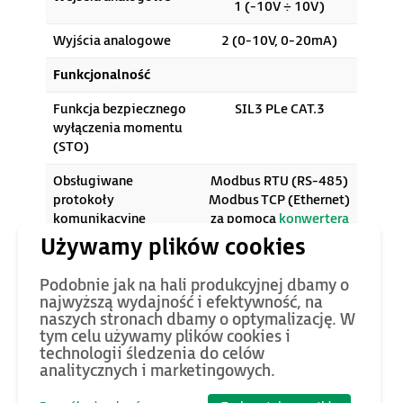
1 (-10V ÷ 10V)
Wyjścia analogowe
2 (0-10V, 0-20mA)
Funkcjonalność
Funkcja bezpiecznego
SIL3 PLe CAT.3
wyłączenia momentu
(STO)
Obsługiwane
Modbus RTU (RS-485)
protokoły
Modbus TCP (Ethernet)
komunikacyjne
za pomocą
konwertera
Wbudowany filtr
Tak (zgodny z
wejściowy EMC
IEC61800-3 C3)
Podobnie jak na hali produkcyjnej dbamy o
najwyższą wydajność i efektywność, na
Montaż „książkowy”
-
naszych stronach dbamy o optymalizację. W
tym celu używamy plików cookies i
Wbudowany moduł
Tak
technologii śledzenia do celów
hamujący
analitycznych i marketingowych.
LED (możliwość
Wbudowany panel