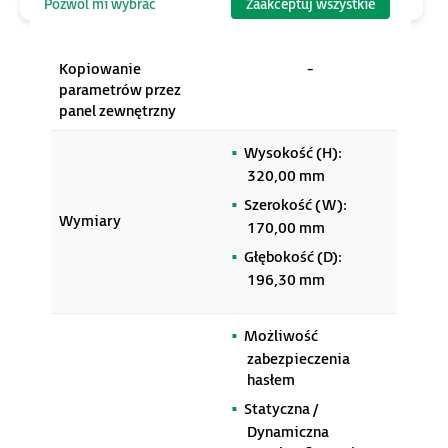
Pozwól mi wybrać
Zaakceptuj wszystkie
wypuszczenia jako
sterowania
panel oddalony)
Kopiowanie
-
parametrów przez
panel zewnętrzny
Wysokość (H):
320,00 mm
Szerokość (W):
Wymiary
170,00 mm
Głębokość (D):
196,30 mm
Możliwość
zabezpieczenia
hasłem
Statyczna /
Dynamiczna