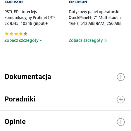
RSTi-EP - interfejs
Dotykowy panel operatorski
komunikacyjny Profinet IRT;
QuickPanel+; 7" Multi-touch,
2x RJ45; 1024B (input +
1GHz, 512 MB RAM, 256 MB
output)
Flash, 1xETH, RS232, 2xUSB,
24VDC
Zobacz szczegóły »
Zobacz szczegóły »
Dokumentacja
Poradniki
Opinie