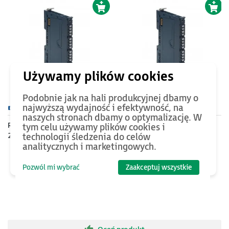
Podobnie jak na hali produkcyjnej dbamy o
375
PLN
605
PLN
najwyższą wydajność i efektywność, na
naszych stronach dbamy o optymalizację. W
RSTi-EP - 8 wejść dyskretnych
RSTi-EP - 16 wejść
tym celu używamy plików cookies i
24VDC; logika dodatnia
dyskretnych 24VDC; logika
technologii śledzenia do celów
analitycznych i marketingowych.
dodatnia; diagnostyka
Pozwól mi wybrać
Zaakceptuj wszystkie