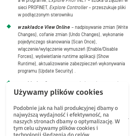
a w programie,
Explore PROFINET
– szuka urządzeń w
sieci PROFINET,
Explore Controller
– przeszukuje pliki
w podłączonym sterowniku
w zakładce View Online
– nadpisywanie zmian (Write
Changes), cofanie zmian (Undo Changes), wykonanie
pojedynczego skanowania (Scan Once),
włączenie/wyłączenie wymuszeń (Enable/Disable
Forces), wyświetlanie runtime aplikacji (Show
Runtime), aktualizowanie zabezpieczeń wykonywania
programu (Update Security) .
w zakładce Components
– dodawanie, usuwanie
elementów (Add, Delete) oraz importowanie i
eksportowanie plików (Import, Export)
Podobnie jak na hali produkcyjnej dbamy o
najwyższą wydajność i efektywność, na
naszych stronach dbamy o optymalizację. W
tym celu używamy plików cookies i
Kategoria
Variables
umożliwia zarządzanie zmiennymi
technologii śledzenia do celów