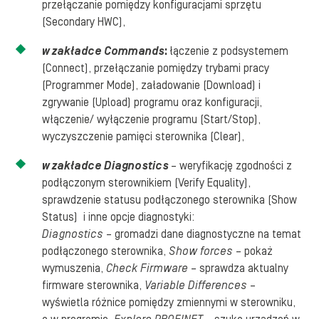
przełączanie pomiędzy konfiguracjami sprzętu
(Secondary HWC),
w zakładce Commands
:
łączenie z podsystemem
(Connect), przełączanie pomiędzy trybami pracy
(Programmer Mode), załadowanie (Download) i
zgrywanie (Upload) programu oraz konfiguracji,
włączenie/ wyłączenie programu (Start/Stop),
wyczyszczenie pamięci sterownika (Clear),
w zakładce Diagnostics
– weryfikację zgodności z
podłączonym sterownikiem (Verify Equality),
sprawdzenie statusu podłączonego sterownika (Show
Status) i inne opcje diagnostyki:
Diagnostics
– gromadzi dane diagnostyczne na temat
podłączonego sterownika,
Show forces
– pokaż
wymuszenia,
Check Firmware
– sprawdza aktualny
firmware sterownika,
Variable Differences
–
wyświetla różnice pomiędzy zmiennymi w sterowniku,