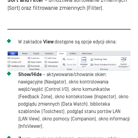
Sort and Filter
– umożliwia sortowanie zmiennych
(Sort) oraz filtrowanie zmiennych (Filter).
W zakładce
View
dostępne są opcje edycji okna:
Show/Hide
– aktywowanie/chowanie okien:
nawigacyjne (Navigator), okno kontrolowania
wejść/wyjść (Control I/O), okno komunikatów
(Feedback Zone), okno kontekstowe (Inspector), okno
podglądu zmiennych (Data Watch), biblioteka
szablonów (Toolchest), podgląd stanu portów LAN
(LAN View), okno pomocy (Companion), okno informacji
(InfoViewer).