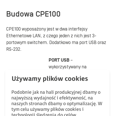
Budowa CPE100
CPE100 wyposażony jest w dwa interfejsy
Ethernetowe LAN, z czego jeden z nich jest 3-
portowym switchem. Dodatkowo ma port USB oraz
RS-232.
PORT USB
–
wykorzystywany na
potrzeby przenoszenia
aplikacji (obecnie jeszcze
nie obsługiwany)
Podobnie jak na hali produkcyjnej dbamy o
INTERFEJS LAN1
(połączony
najwyższą wydajność i efektywność, na
naszych stronach dbamy o optymalizację. W
jest z najwyżej położonym
tym celu używamy plików cookies i
złączem RJ-45; wbudowany
technologii śledzenia do celów