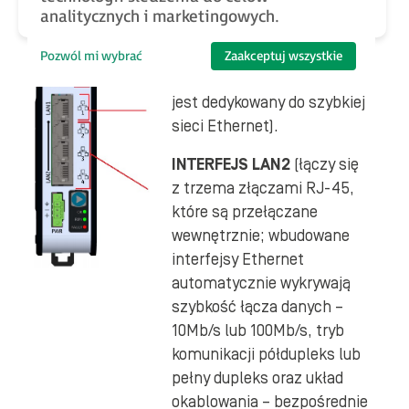
port Ethernet LAN1 może
analitycznych i marketingowych.
być używany do komunikacji
z oprogramowaniem PME
Pozwól mi wybrać
Zaakceptuj wszystkie
za pomocą protokołu SRTP,
jest dedykowany do szybkiej
sieci Ethernet).
INTERFEJS LAN2
(łączy się
z trzema złączami RJ-45,
które są przełączane
wewnętrznie; wbudowane
interfejsy Ethernet
automatycznie wykrywają
szybkość łącza danych –
10Mb/s lub 100Mb/s, tryb
komunikacji półdupleks lub
pełny dupleks oraz układ
okablowania – bezpośrednie