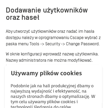
Dodawanie użytkowników
oraz haseł
Aby utworzyć użytkowników oraz nadać im hasła
dostępu należy w oprogramowaniu Cscape wybrać z
paska menu Tools -> Security -> Change Password.
W oknie konfiguracji wprowadź nazwę użytkownika.
Nazwy administratora nie można modyfikować.
Ustaw hasła dla administratora i utworzonego
użytkownika. Wybierając View Passwords masz
możliwość podglądu haseł, które zostały przez
Ciebie wprowadzone.
Podobnie jak na hali produkcyjnej dbamy o
najwyższą wydajność i efektywność, na
naszych stronach dbamy o optymalizację. W
tym celu używamy plików cookies i
technologii śledzenia do celów