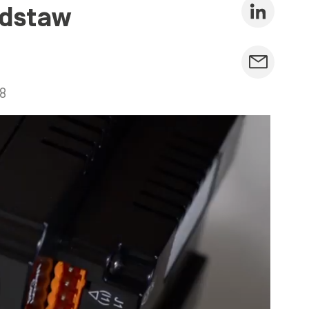
odstaw
8