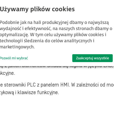
 wartości zmiennych dostępne są w oprogramowaniu Cscape?
danych?
Podobnie jak na hali produkcyjnej dbamy o najwyższą
wydajność i efektywność, na naszych stronach dbamy o
optymalizację. W tym celu używamy plików cookies i
technologii śledzenia do celów analitycznych i
marketingowych.
Pozwól mi wybrać
Zaakceptuj wszystkie
ę z jakich elementów składa się logika w języku LAD,
kcyjne.
ce sterowniki PLC z panelem HMI. W zależności od mo
kową i klawisze funkcyjne.