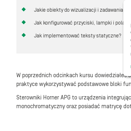
Jakie obiekty do wizualizacji i zadawania
Jak konfigurować przyciski, lampki i pola 
Jak implementować teksty statyczne?
W poprzednich odcinkach kursu dowiedziałeś si
praktyce wykorzystywać podstawowe bloki fun
Sterowniki Horner APG to urządzenia integrują
monochromatyczny oraz posiadać matrycę doty