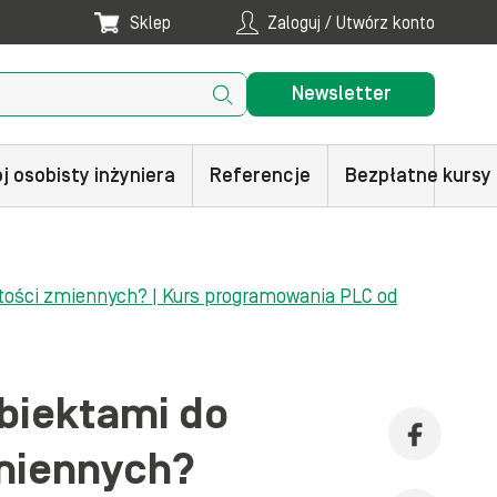
Sklep
Zaloguj / Utwórz konto
Newsletter
j osobisty inżyniera
Referencje
Bezpłatne kursy
artości zmiennych? | Kurs programowania PLC od
obiektami do
zmiennych?