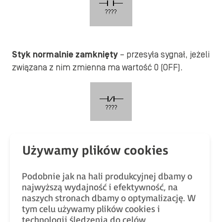
Styk normalnie zamknięty
– przesyła sygnał, jeżeli
związana z nim zmienna ma wartość 0 (OFF).
Przekaźniki (cewki)
– służą do ustawiania stanów
bitów im przypisany
Podobnie jak na hali produkcyjnej dbamy o
Przekaźnik chwilowy o stykach
otwartych
–
najwyższą wydajność i efektywność, na
ustawia wartość przypisanej mu zmiennej na 1 w
naszych stronach dbamy o optymalizację. W
tym celu używamy plików cookies i
momencie doprowadzenia do niego sygnału.
technologii śledzenia do celów