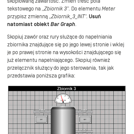
skopiowaną zawartość. Zmień treść pola
tekstowego na „
Zbiornik 3
”. Do elementu
Meter
przypisz zmienną „
Zbiornik_3_INT
”.
Usuń
natomiast obiekt
Bar Graph
.
Skopiuj zawór oraz rury służące do napełniania
zbiornika znajdujące się po jego lewej stronie i wklej
je po prawej stronie na wysokości znajdującego się
już elementu napełniającego. Skopiuj również
przełącznik służący do jego sterowania, tak jak
przedstawia poniższa grafika: