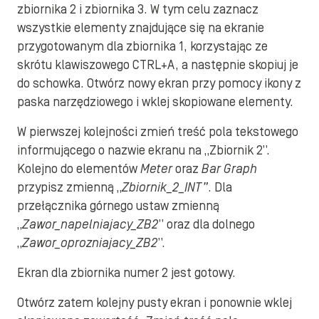
zbiornika 2 i zbiornika 3. W tym celu zaznacz
wszystkie elementy znajdujące się na ekranie
przygotowanym dla zbiornika 1, korzystając ze
skrótu klawiszowego CTRL+A, a następnie skopiuj je
do schowka. Otwórz nowy ekran przy pomocy ikony z
paska narzędziowego i wklej skopiowane elementy.
W pierwszej kolejności zmień treść pola tekstowego
informującego o nazwie ekranu na „Zbiornik 2”.
Kolejno do elementów
Meter
oraz
Bar Graph
przypisz zmienną „
Zbiornik_2_INT”
. Dla
przełącznika górnego ustaw zmienną
„
Zawor_napelniajacy_ZB2
” oraz dla dolnego
„
Zawor_oprozniajacy_ZB2
”.
Ekran dla zbiornika numer 2 jest gotowy.
Otwórz zatem kolejny pusty ekran i ponownie wklej