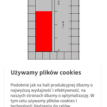
Kierunek wypełniania (pionowy/poziomy) zależy od
rozmiaru obiektu. Jeśli jego wysokość jest większa
niż szerokość – skala będzie rysowana w kierunku
pionowym. W przeciwnym wypadku, wypełnianie
Podobnie jak na hali produkcyjnej dbamy o
najwyższą wydajność i efektywność, na
będzie w kierunku poziomym.
naszych stronach dbamy o optymalizację. W
tym celu używamy plików cookies i
Konfigurowalne
parametry
obiektu:
technologii śledzenia do celów