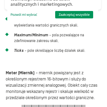
Show scale limits
– zaznaczenie tej opcji spowoduje
analitycznych i marketingowych.
pokazanie wartości granicznych skali,
Pozwól mi wybrać
Zaakceptuj wszystkie
Font
– pole pozwalające na wybór czcionki do
wyświetlania wartości granicznych skali,
Maximum/Minimum
– pola pozwalające na
zdefiniowanie zakresu skali,
Ticks
– pole określające liczbę działek skali.
Meter (Miernik)
– miernik powiązany jest z
określonym rejestrem 16-bitowym i służy do
wizualizacji zmiennej analogowej. Obiekt cały czas
monitoruje wskazany rejestr i skaluje wielkość w
przedziale określonym przez wartości graniczne.