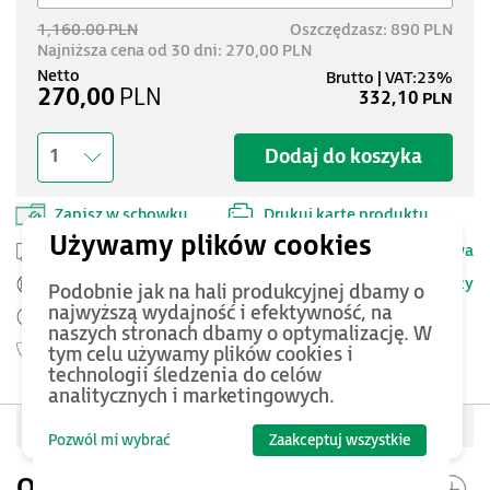
1,160.00 PLN
Oszczędzasz: 890 PLN
Najniższa cena od 30 dni: 270,00 PLN
270,00
PLN
332,10
PLN
Dodaj do koszyka
1
Zapisz w schowku
Drukuj kartę produktu
Przesyłka kurierska -
25 PLN netto
Dostawa
Szczegóły
Pomoc Techniczna ASTOR
Podobnie jak na hali produkcyjnej dbamy o
najwyższą wydajność i efektywność, na
Zamów przed 12:00 - dostawa następnego dnia
naszych stronach dbamy o optymalizację. W
Gwarancja
12 miesięcy
tym celu używamy plików cookies i
technologii śledzenia do celów
analitycznych i marketingowych.
Oceń produkt
Pozwól mi wybrać
Zaakceptuj wszystkie
Opis produktu