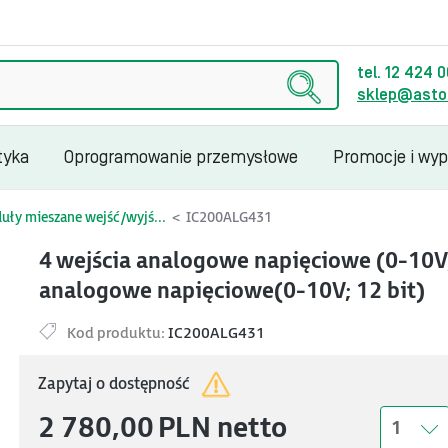
tel. 12 424 
sklep@astor
tyka
Oprogramowanie przemysłowe
Promocje i wy
ły mieszane wejść/wyjś...
IC200ALG431
4 wejścia analogowe napięciowe (0-10V; 
analogowe napięciowe(0-10V; 12 bit)
Kod produktu:
IC200ALG431
Zapytaj o dostępność
2 780,00
PLN
netto
1