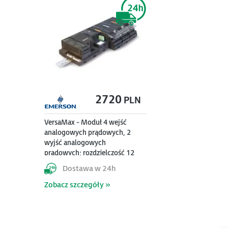
2720
PLN
VersaMax - Moduł 4 wejść
analogowych prądowych, 2
wyjść analogowych
prądowych; rozdzielczość 12
bitów
Dostawa w 24h
Zobacz szczegóły »