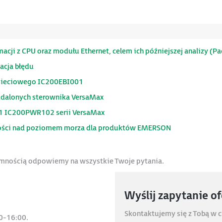
cji z CPU oraz modułu Ethernet, celem ich późniejszej analizy (P
tacja błędu
u sieciowego IC200EBI001
oddalonych sterownika VersaMax
01 IC200PWR102 serii VersaMax
kości nad poziomem morza dla produktów EMERSON
jemnością odpowiemy na wszystkie Twoje pytania.
Wyślij zapytanie o
Skontaktujemy się z Tobą w c
0-16:00.