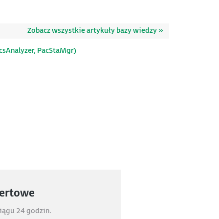
Zobacz wszystkie artykuły bazy wiedzy »
acsAnalyzer, PacStaMgr)
fertowe
iągu 24 godzin.