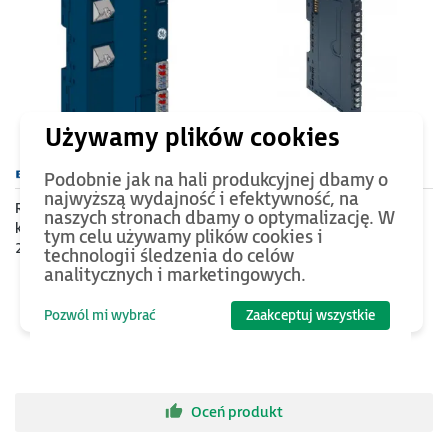
2135
PLN
605
PLN
Podobnie jak na hali produkcyjnej dbamy o
najwyższą wydajność i efektywność, na
RSTi-EP - interfejs
RSTi-EP - 16 wejść
naszych stronach dbamy o optymalizację. W
komunikacyjny Profinet IRT;
dyskretnych 24VDC; logika
tym celu używamy plików cookies i
2x RJ45; 1024B (input +
dodatnia; diagnostyka
technologii śledzenia do celów
output)
analitycznych i marketingowych.
Pozwól mi wybrać
Zaakceptuj wszystkie
Oceń produkt