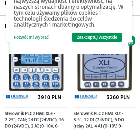
najwyższą wydajność i efektywność, na
Opis produktu
naszych stronach dbamy o optymalizację. W
tym celu używamy plików cookies i
technologii śledzenia do celów
analitycznych i marketingowych.
Pomyśl też o...
Pozwól mi wybrać
Zaakceptuj wszystkie
3910 PLN
3260 PLN
Sterownik PLC z HMI XLe -
Sterownik PLC z HMI XLt -
2.25", CAN; 24 DI (24VDC), 16
3.5", 12 DI (24VDC), 6 DO
DO (24VDC), 2 AI (0-10V, 0-
(relay 2A), 4 AI (0-10V, 0-
20mA); zasilanie 9-30VDC
20mA); zasilanie 9-30VDC