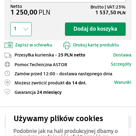
1 250,00
PLN
1 537,50
PLN
Dodaj do koszyka
1
Zapisz w schowku
Drukuj kartę produktu
Przesyłka kurierska -
25 PLN netto
Dostawa
Szczegóły
Pomoc Techniczna ASTOR
Zamów przed 12:00 - dostawa następnego dnia
Warunki
Możesz zwrócić produkt
do 14 dni.
Gwarancja
24 miesięcy
Oceń produkt
Podobnie jak na hali produkcyjnej dbamy o