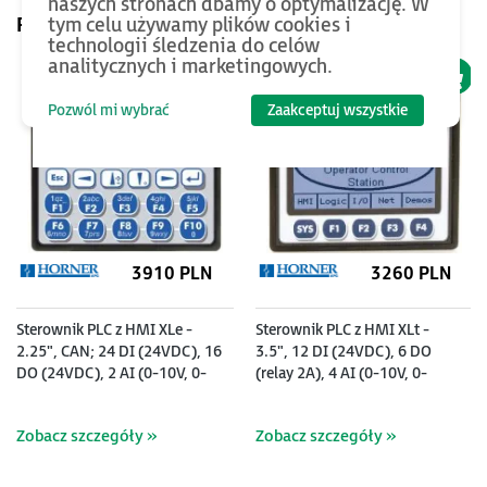
naszych stronach dbamy o optymalizację. W
tym celu używamy plików cookies i
Pomyśl też o...
technologii śledzenia do celów
analitycznych i marketingowych.
Pozwól mi wybrać
Zaakceptuj wszystkie
3910 PLN
3260 PLN
Sterownik PLC z HMI XLe -
Sterownik PLC z HMI XLt -
2.25", CAN; 24 DI (24VDC), 16
3.5", 12 DI (24VDC), 6 DO
DO (24VDC), 2 AI (0-10V, 0-
(relay 2A), 4 AI (0-10V, 0-
20mA); zasilanie 9-30VDC
20mA); zasilanie 9-30VDC
Zobacz szczegóły »
Zobacz szczegóły »