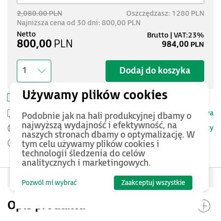
2,080.00 PLN
Oszczędzasz: 1280 PLN
Najniższa cena od 30 dni: 800,00 PLN
800,00
PLN
984,00
PLN
Dodaj do koszyka
1
Zapisz w schowku
Drukuj kartę produktu
Przesyłka kurierska -
25 PLN netto
Dostawa
Podobnie jak na hali produkcyjnej dbamy o
najwyższą wydajność i efektywność, na
Szczegóły
Pomoc Techniczna ASTOR
naszych stronach dbamy o optymalizację. W
tym celu używamy plików cookies i
Zamów przed 12:00 - dostawa następnego dnia
technologii śledzenia do celów
analitycznych i marketingowych.
Oceń produkt
Pozwól mi wybrać
Zaakceptuj wszystkie
Opis produktu