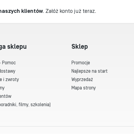
 naszych klientów
.
Załóż konto już teraz.
ga sklepu
Sklep
- Pomoc
Promocje
dostawy
Najlepsze na start
e i zwroty
Wyprzedaż
ny
Mapa strony
ientów
oradniki, filmy, szkolenia)