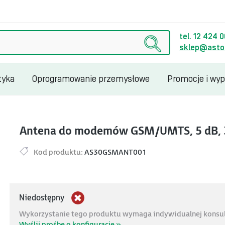
tel. 12 424 
sklep@astor
tyka
Oprogramowanie przemysłowe
Promocje i wy
Antena do modemów GSM/UMTS, 5 dB, 
Kod produktu:
AS30GSMANT001
Niedostępny
Wykorzystanie tego produktu wymaga indywidualnej konsult
Wyślij prośbę o konfigurację »