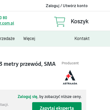
Zaloguj / Utwórz konto
00 80
Koszyk
.com.pl
przedaże
Więcej
Kontakt
3 metry przewód, SMA
Producent
Zaloguj się
, by zobaczyć niższe ceny.
acji.
Zapytaj eksperta