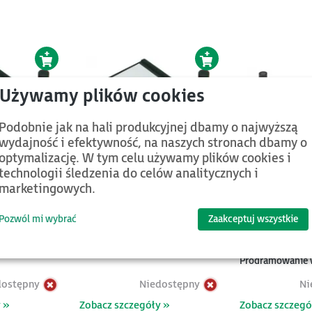
Podobnie jak na hali produkcyjnej dbamy o najwyższą
wydajność i efektywność, na naszych stronach dbamy o
optymalizację. W tym celu używamy plików cookies i
technologii śledzenia do celów analitycznych i
marketingowych.
Pozwól mi wybrać
Zaakceptuj wszystkie
mysłowy
Router 3G przemysłowy
Modem przemys
S485,
(UMTS); RS232, RS485,
(GSM/GPRS/EDGE
Ethernet
850/900/1800/1
Programowanie w
oraz komendami 
dostępny
Niedostępny
Ni
SMS
 »
Zobacz szczegóły »
Zobacz szczegó