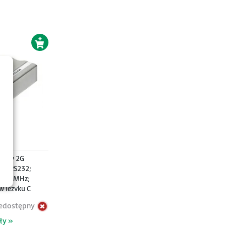
łowy 2G
); RS232;
900 MHz;
 języku C
AT, Obsługa
edostępny
ły »