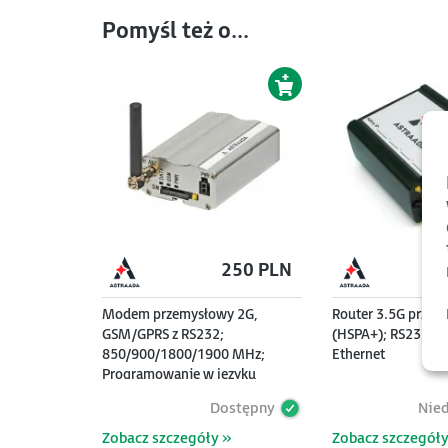
Pomyśl też o...
250 PLN
Modem przemysłowy 2G,
Router 3.5G prze
GSM/GPRS z RS232;
(HSPA+); RS232, R
850/900/1800/1900 MHz;
Ethernet
Programowanie w języku
Python oraz komendami AT
Dostępny
Nie
Zobacz szczegóły »
Zobacz szczegóły