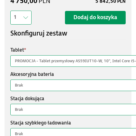
4 750,00
PLN
5 842,50
PLN
Dodaj do koszyka
1
Skonfiguruj zestaw
Tablet
*
Akcesoryjna bateria
Stacja dokująca
Stacja szybkiego ładowania