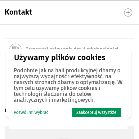
Kontakt
Przeczytaj pełny opis dot. funkcjonalności,
komunikacji, rozbudowy
Podobnie jak na hali produkcyjnej dbamy o
Zobacz referencje i proponowane szkolenia
najwyższą wydajność i efektywność, na
naszych stronach dbamy o optymalizację. W
tym celu używamy plików cookies i
Zobacz pełny opis serii
technologii śledzenia do celów
analitycznych i marketingowych.
Opinie o produkcie
Pozwól mi wybrać
Zaakceptuj wszystkie