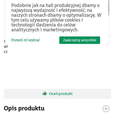
Podobnie jak na hali produkcyjnej dbamy o
najwyższą wydajność i efektywność, na
naszych stronach dbamy o optymalizację. W
tym celu używamy plików cookies i
technologii śledzenia do celów
4500
PLN
4500
PLN
analitycznych i marketingowych.
Pozwól mi wybrać
Zaakceptuj wszystkie
Szkolenie z systemu
Szkolenie z systemu
wizualizacji AVEVA InTouch
wizualizacji AVEVA InTouch
cz.1 - tworzenie i
cz.2 - zagadnienia
serwisowanie aplikacji
zaawansowane
Oceń produkt
Opis produktu