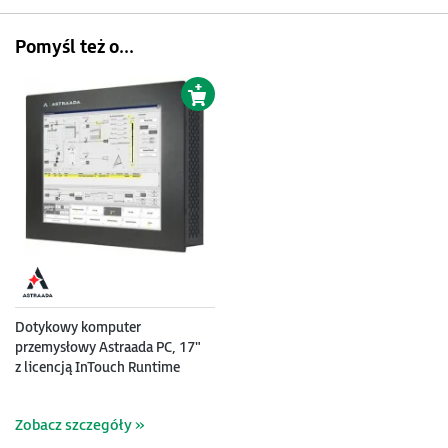
Pomyśl też o...
Dotykowy komputer
przemysłowy Astraada PC, 17"
z licencją InTouch Runtime
500 2014R2, Intel Core 2 Duo
P8400 (2x 2.24 GHz), 4GB
Zobacz szczegóły »
RAM, HDD 320 GB, ekran
rezystancyjny, Win 7 -