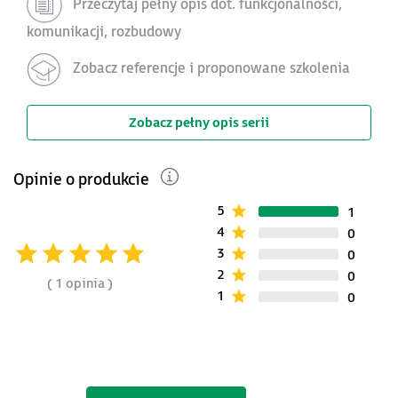
Przeczytaj pełny opis dot. funkcjonalności,
komunikacji, rozbudowy
Zobacz referencje i proponowane szkolenia
Zobacz pełny opis serii
Opinie o produkcie
5
1
4
0
3
0
2
0
1 opinia
1
0