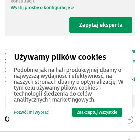
konsultacji.
Wyślij prośbę o konfigurację »
Zapytaj eksperta
Przesyłka kurierska -
25 PLN netto
Dostawa
Szczegóły
Pomoc Techniczna ASTOR
Podobnie jak na hali produkcyjnej dbamy o
Zamów przed 12:00 - dostawa następnego dnia
najwyższą wydajność i efektywność, na
Warunki
Możesz zwrócić produkt
do 14 dni.
naszych stronach dbamy o optymalizację. W
tym celu używamy plików cookies i
technologii śledzenia do celów
analitycznych i marketingowych.
Oceń produkt
Pozwól mi wybrać
Zaakceptuj wszystkie
Opis produktu