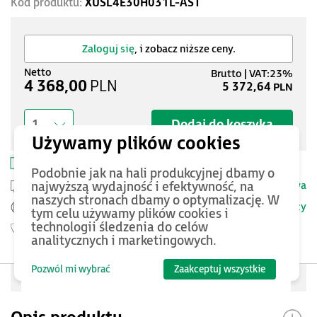
Kod produktu:
XUSL4E30H031L-AST
Zaloguj się
, i zobacz niższe ceny.
4 368,00
PLN
5 372,64
PLN
Dodaj do koszyka
1
Zapisz w schowku
Drukuj kartę produktu
Podobnie jak na hali produkcyjnej dbamy o
Przesyłka kurierska -
25 PLN netto
Dostawa
najwyższą wydajność i efektywność, na
naszych stronach dbamy o optymalizację. W
Szczegóły
Pomoc Techniczna ASTOR
tym celu używamy plików cookies i
technologii śledzenia do celów
Gwarancja
18 miesięcy
analitycznych i marketingowych.
Pozwól mi wybrać
Zaakceptuj wszystkie
Oceń produkt