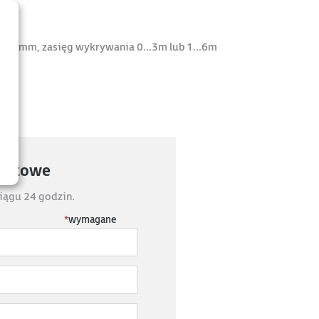
p=760mm, zasięg wykrywania 0...3m lub 1...6m
fertowe
iągu 24 godzin.
*
wymagane