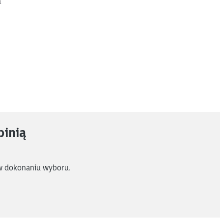
a
pinią
w dokonaniu wyboru.