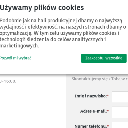
ik i odbiornik, typu 4, ochrona palca R=14, obszar wykrywania H
Podobnie jak na hali produkcyjnej dbamy o najwyższą
wydajność i efektywność, na naszych stronach dbamy o
optymalizację. W tym celu używamy plików cookies i
technologii śledzenia do celów analitycznych i
marketingowych.
jemnością odpowiemy na wszystkie Twoje pytania.
Pozwól mi wybrać
Zaakceptuj wszystkie
Wyślij zapytanie o
Skontaktujemy się z Tobą w c
0-16:00.
Imię i nazwisko:
*
Adres e-mail:
*
Numer telefonu:
*