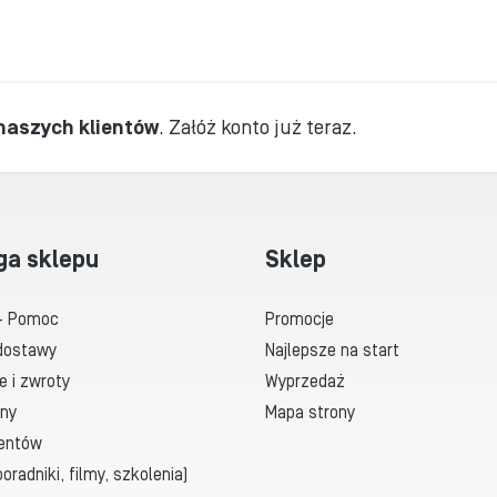
 naszych klientów
.
Załóż konto już teraz.
ga sklepu
Sklep
- Pomoc
Promocje
dostawy
Najlepsze na start
e i zwroty
Wyprzedaż
ny
Mapa strony
ientów
oradniki, filmy, szkolenia)