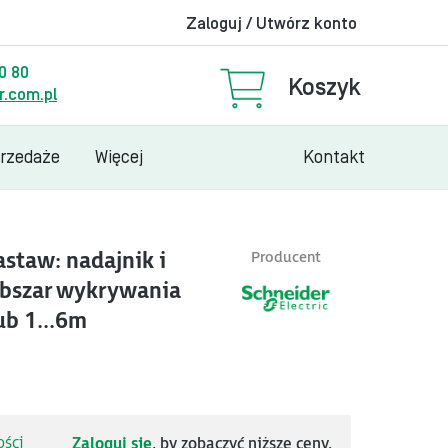
Zaloguj / Utwórz konto
00 80
Koszyk
.com.pl
przedaże
Więcej
Kontakt
staw: nadajnik i
Producent
 obszar wykrywania
b 1...6m
ści
Zaloguj się
, by zobaczyć niższe ceny.