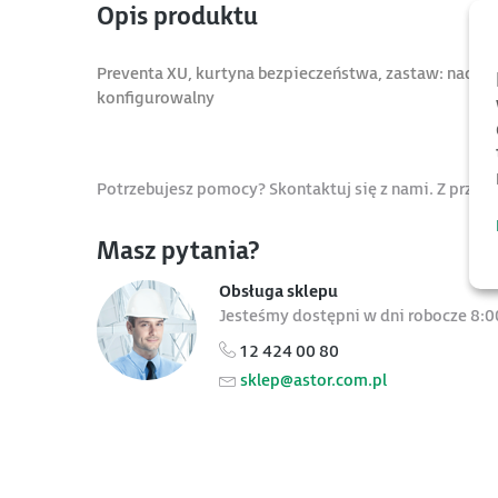
Opis produktu
Preventa XU, kurtyna bezpieczeństwa, zastaw: nadajn
konfigurowalny
Potrzebujesz pomocy? Skontaktuj się z nami. Z przy
Masz pytania?
Obsługa sklepu
Jesteśmy dostępni w dni robocze 8:0
12 424 00 80
sklep@astor.com.pl