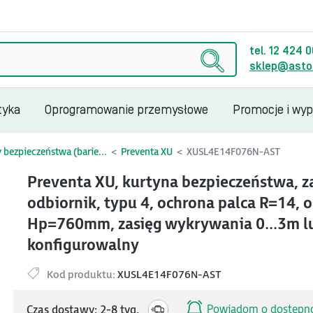
tel. 12 424 
sklep@astor
tyka
Oprogramowanie przemysłowe
Promocje i wy
 bezpieczeństwa (barie...
Preventa XU
XUSL4E14F076N-AST
Preventa XU, kurtyna bezpieczeństwa, za
odbiornik, typu 4, ochrona palca R=14,
Hp=760mm, zasięg wykrywania 0...3m lu
konfigurowalny
Kod produktu:
XUSL4E14F076N-AST
Powiadom o dostępno
Czas dostawy: 2-8 tyg.