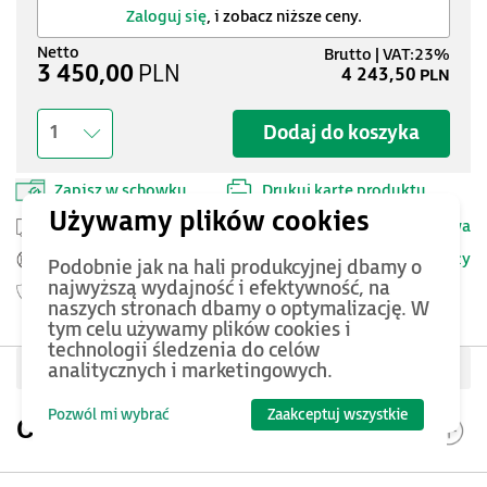
Zaloguj się
, i zobacz niższe ceny.
3 450,00
PLN
4 243,50
PLN
Dodaj do koszyka
1
Zapisz w schowku
Drukuj kartę produktu
Przesyłka kurierska -
25 PLN netto
Dostawa
Szczegóły
Pomoc Techniczna ASTOR
Podobnie jak na hali produkcyjnej dbamy o
najwyższą wydajność i efektywność, na
Gwarancja
24 miesięcy
naszych stronach dbamy o optymalizację. W
tym celu używamy plików cookies i
technologii śledzenia do celów
Oceń produkt
analitycznych i marketingowych.
Pozwól mi wybrać
Zaakceptuj wszystkie
Opis produktu