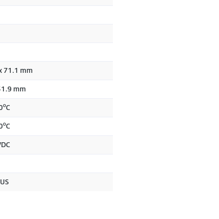
 x 71.1 mm
31.9 mm
o
0
C
o
0
C
VDC
5
 US