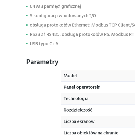
64 MB pamięci graficznej
5 konfiguracji wbudowanych I/O
obsługa protokołów Ethernet: Modbus TCP Client/Se
RS232 i RS485, obsługa protokołów RS: Modbus RTU 
USB typu C i A
Parametry
Model
Panel operatorski
Technologia
Rozdzielczość
Liczba ekranów
Liczba obiektów na ekranie