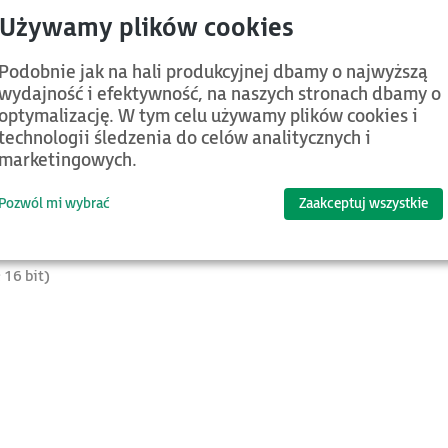
cjach małej i średniej wielkości. XL15 Prime charakteryzuje się
sposobów. Oprócz tego w urządzeniu zintegrowana została obsług
h osobny sterownik PLC i panel operatorski.
Podobnie jak na hali produkcyjnej dbamy o najwyższą
nę danych z innymi urządzeniami automatyki oraz na obsługę d
wydajność i efektywność, na naszych stronach dbamy o
oddalony, a wymiana danych pomiędzy sterownikiem a układem I/O
optymalizację. W tym celu używamy plików cookies i
technologii śledzenia do celów analitycznych i
marketingowych.
Pozwól mi wybrać
Zaakceptuj wszystkie
 16 bit)