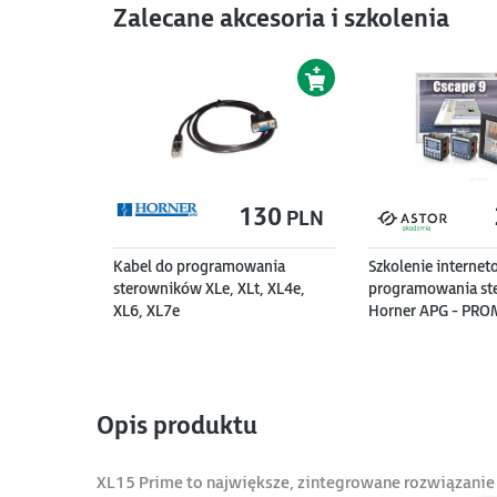
Zalecane akcesoria i szkolenia
130
PLN
Kabel do programowania
Szkolenie internet
sterowników XLe, XLt, XL4e,
programowania st
XL6, XL7e
Horner APG - PR
Opis produktu
XL15 Prime to największe, zintegrowane rozwiązanie