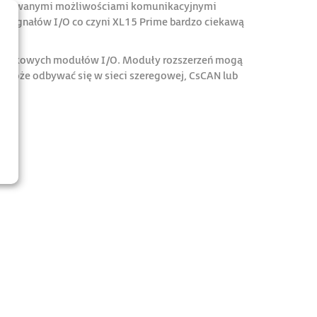
 rozbudowanymi możliwościami komunikacyjnymi
a sygnałów I/O co czyni XL15 Prime bardzo ciekawą
odatkowych modułów I/O. Moduły rozszerzeń mogą
 może odbywać się w sieci szeregowej, CsCAN lub