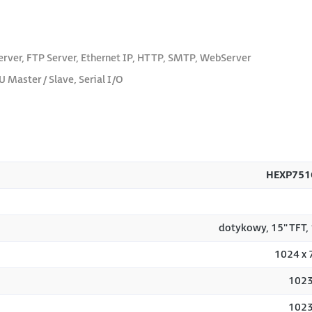
rver, FTP Server, Ethernet IP, HTTP, SMTP, WebServer
Master / Slave, Serial I/O
HEXP751
dotykowy, 15" TFT,
1024 x 
102
102