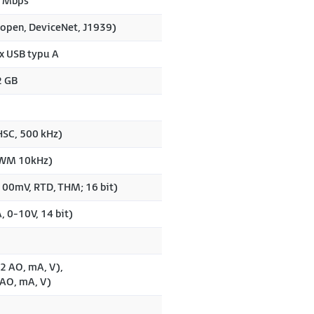
0 Mbps
open, DeviceNet, J1939)
 x USB typu A
2 GB
HSC, 500 kHz)
PWM 10kHz)
00mV, RTD, THM; 16 bit)
 0-10V, 14 bit)
2 AO, mA, V),
AO, mA, V)