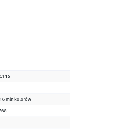
C115
 16 mln kolorów
768
3
3