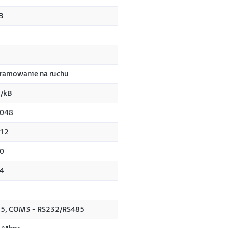
B
ramowanie na ruchu
/kB
2048
512
0
4
5, COM3 - RS232/RS485