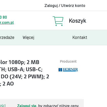
Zaloguj / Utwórz konto
00 80
Koszyk
.com.pl
przedaże
Więcej
Kontakt
olor 1080p; 2 MB
Producent
TH; USB-A; USB-C;
2 DO (24V; 2 PWM); 2
; 2 AO
ści
Zaloguj się
, by zobaczyć niższe ceny.