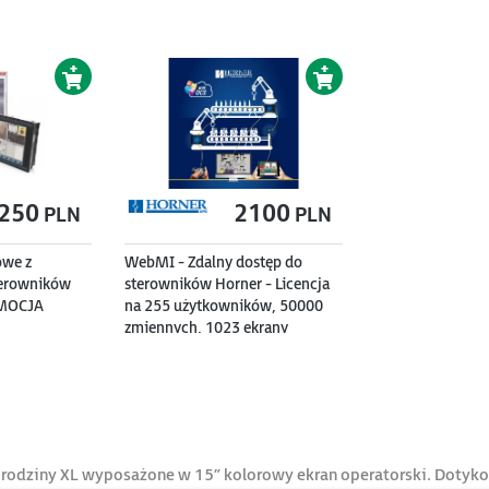
250
2100
PLN
PLN
owe z
WebMI - Zdalny dostęp do
erowników
sterowników Horner - Licencja
OMOCJA
na 255 użytkowników, 50000
zmiennych, 1023 ekrany
 rodziny XL wyposażone w 15” kolorowy ekran operatorski. Dotyko