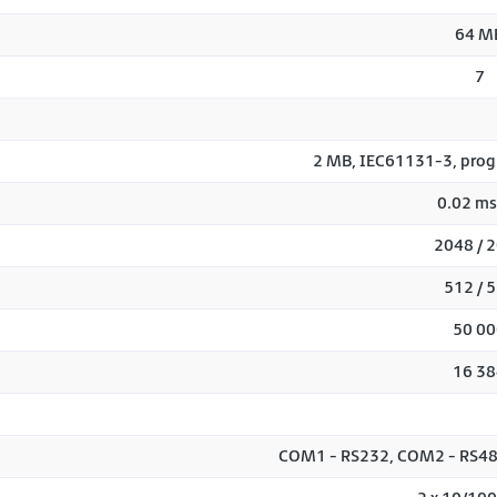
64 M
7
2 MB, IEC61131-3, prog
0.02 ms
2048 / 
512 / 
50 00
16 38
COM1 - RS232, COM2 - RS48