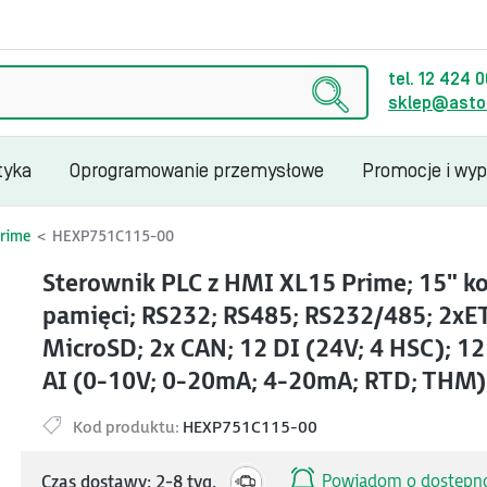
tel. 12 424 
sklep@astor
tyka
Oprogramowanie przemysłowe
Promocje i wy
rime
HEXP751C115-00
Sterownik PLC z HMI XL15 Prime; 15" k
pamięci; RS232; RS485; RS232/485; 2xE
MicroSD; 2x CAN; 12 DI (24V; 4 HSC); 1
AI (0-10V; 0-20mA; 4-20mA; RTD; THM)
Kod produktu:
HEXP751C115-00
Powiadom o dostępno
Czas dostawy: 2-8 tyg.