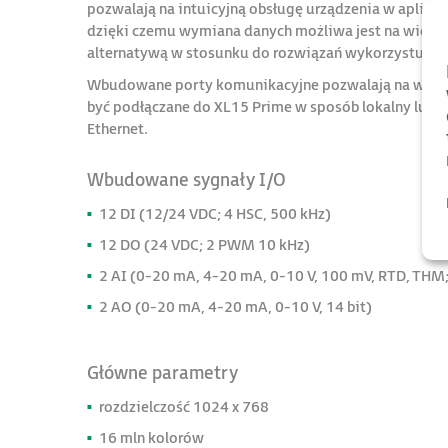
pozwalają na intuicyjną obsługę urządzenia w aplika
dzięki czemu wymiana danych możliwa jest na wiele 
alternatywą w stosunku do rozwiązań wykorzystującyc
Wbudowane porty komunikacyjne pozwalają na wymia
być podłączane do XL15 Prime w sposób lokalny lub 
Ethernet.
Wbudowane sygnały I/O
12 DI (12/24 VDC; 4 HSC, 500 kHz)
12 DO (24 VDC; 2 PWM 10 kHz)
2 AI (0-20 mA, 4-20 mA, 0-10 V, 100 mV, RTD, THM;
2 AO (0-20 mA, 4-20 mA, 0-10 V, 14 bit)
Główne parametry
rozdzielczość 1024 x 768
16 mln kolorów