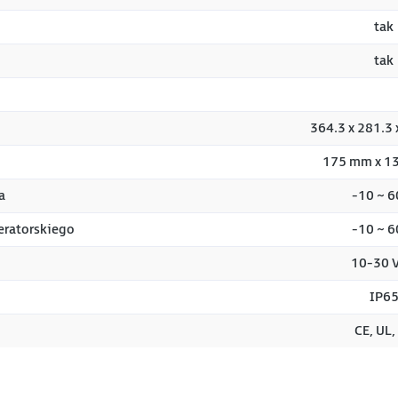
tak
tak
364.3 x 281.3
175 mm x 1
a
-10 ~ 6
eratorskiego
-10 ~ 6
10-30 
IP6
CE, UL,