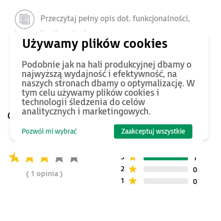
Przeczytaj pełny opis dot. funkcjonalności,
komunikacji, rozbudowy
Zobacz referencje i proponowane szkolenia
Podobnie jak na hali produkcyjnej dbamy o
najwyższą wydajność i efektywność, na
naszych stronach dbamy o optymalizację. W
Zobacz pełny opis serii
tym celu używamy plików cookies i
technologii śledzenia do celów
analitycznych i marketingowych.
Opinie o produkcie
Pozwól mi wybrać
Zaakceptuj wszystkie
5
0
4
0
3
1
2
0
1 opinia
1
0