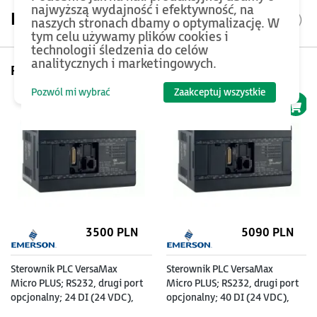
najwyższą wydajność i efektywność, na
Parametry
naszych stronach dbamy o optymalizację. W
tym celu używamy plików cookies i
technologii śledzenia do celów
analitycznych i marketingowych.
Pomyśl też o...
Pozwól mi wybrać
Zaakceptuj wszystkie
3500 PLN
5090 PLN
Sterownik PLC VersaMax
Sterownik PLC VersaMax
Micro PLUS; RS232, drugi port
Micro PLUS; RS232, drugi port
opcjonalny; 24 DI (24 VDC),
opcjonalny; 40 DI (24 VDC),
16 DO (24 VDC z ESCP);
24 DO (24 VDC z ESCP;